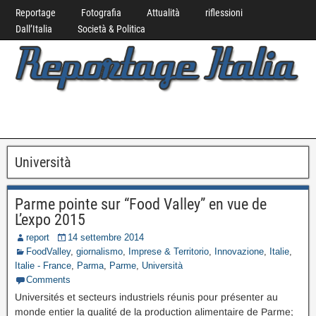
Reportage
Fotografia
Attualità
riflessioni
Dall’Italia
Società & Politica
Università
Parme pointe sur “Food Valley” en vue de
L’expo 2015
report
14 settembre 2014
FoodValley
,
giornalismo
,
Imprese & Territorio
,
Innovazione
,
Italie
,
Italie - France
,
Parma
,
Parme
,
Università
Comments
Universités et secteurs industriels réunis pour présenter au
monde entier la qualité de la production alimentaire de Parme;