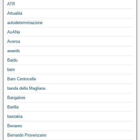
ATR
Attualità
autodeterminazione
AvANa
Aversa
awards
Baidu
bam
Bam Centocelle
banda della Magliana
Bangalore
Barilla
bastakia
Benares
Bernardo Provenzano