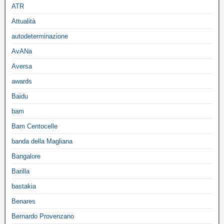
ATR
Attualità
autodeterminazione
AvANa
Aversa
awards
Baidu
bam
Bam Centocelle
banda della Magliana
Bangalore
Barilla
bastakia
Benares
Bernardo Provenzano